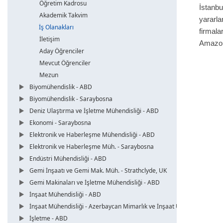
Öğretim Kadrosu
İstanb
Akademik Takvim
yararla
İş Olanakları
firmal
İletişim
Amazon,
Aday Öğrenciler
Mevcut Öğrenciler
Mezun
Biyomühendislik - ABD
Biyomühendislik - Saraybosna
Deniz Ulaştırma ve İşletme Mühendisliği - ABD
Ekonomi - Saraybosna
Elektronik ve Haberleşme Mühendisliği - ABD
Elektronik ve Haberleşme Müh. - Saraybosna
Endüstri Mühendisliği - ABD
Gemi İnşaatı ve Gemi Mak. Müh. - Strathclyde, UK
Gemi Makinaları ve İşletme Mühendisliği - ABD
İnşaat Mühendisliği - ABD
İnşaat Mühendisliği - Azerbaycan Mimarlık ve İnşaat Üni.
İşletme - ABD