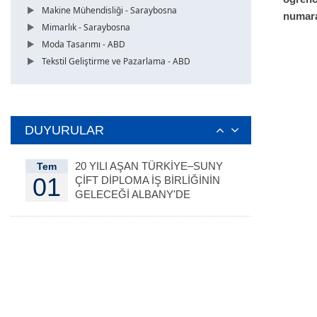
Makine Mühendisliği - Saraybosna
numar
Mimarlık - Saraybosna
Moda Tasarımı - ABD
Tekstil Geliştirme ve Pazarlama - ABD
DUYURULAR
20 YILI AŞAN TÜRKİYE–SUNY
Tem
01
ÇİFT DİPLOMA İŞ BİRLİĞİNİN
GELECEĞİ ALBANY'DE
DEĞERLENDİRİLDİ