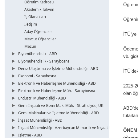
Öğretim Kadrosu
Öğrenim
Akademik Takvim
İş Olanakları
Öğrenim
İletişim
Aday Öğrenciler
İTÜ’ye 
Mevcut Öğrenciler
Mezun
Ödemele
Biyomühendislik - ABD
vb. gid
Biyomühendislik - Saraybosna
Deniz Ulaştırma ve İşletme Mühendisliği - ABD
İTÜ'dek
Ekonomi - Saraybosna
Elektronik ve Haberleşme Mühendisliği - ABD
2025-20
Elektronik ve Haberleşme Müh. - Saraybosna
olan öğ
Endüstri Mühendisliği - ABD
Gemi İnşaatı ve Gemi Mak. Müh. - Strathclyde, UK
ABD’d
Gemi Makinaları ve İşletme Mühendisliği - ABD
tutarlar
İnşaat Mühendisliği - ABD
İnşaat Mühendisliği - Azerbaycan Mimarlık ve İnşaat Üni.
ÖNEMLİ
İşletme - ABD
öğrenc