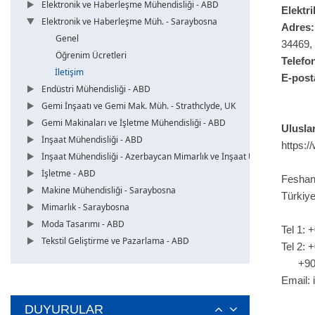
Elektronik ve Haberleşme Mühendisliği - ABD
Elektri
Elektronik ve Haberleşme Müh. - Saraybosna
Adres:
Genel
34469,
Öğrenim Ücretleri
Telefo
İletişim
E-post
Endüstri Mühendisliği - ABD
Gemi İnşaatı ve Gemi Mak. Müh. - Strathclyde, UK
Gemi Makinaları ve İşletme Mühendisliği - ABD
Ulusla
İnşaat Mühendisliği - ABD
https:/
İnşaat Mühendisliği - Azerbaycan Mimarlık ve İnşaat Üni.
İşletme - ABD
Feshan
Makine Mühendisliği - Saraybosna
Türkiy
Mimarlık - Saraybosna
Moda Tasarımı - ABD
Tel 1: 
Tekstil Geliştirme ve Pazarlama - ABD
Tel 2: 
+90 5
Email:
DUYURULAR