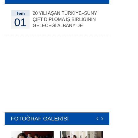
20 YILI AŞAN TÜRKİYE–SUNY
Tem
01
ÇİFT DİPLOMA İŞ BİRLİĞİNİN
GELECEĞİ ALBANY'DE
DEĞERLENDİRİLDİ
FOTOĞRAF GALERİSİ