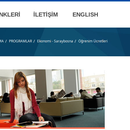
NKLERİ
İLETİŞİM
ENGLISH
/
/
/
MA
PROGRAMLAR
Ekonomi - Saraybosna
Öğrenim Ücretleri