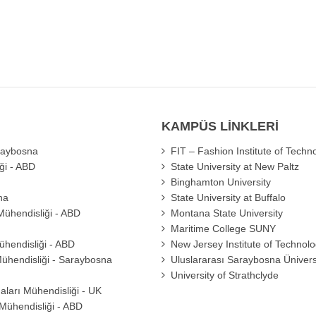
KAMPÜS LİNKLERİ
araybosna
FIT – Fashion Institute of Techn
iği - ABD
State University at New Paltz
Binghamton University
na
State University at Buffalo
Mühendisliği - ABD
Montana State University
Maritime College SUNY
hendisliği - ABD
New Jersey Institute of Technol
ühendisliği - Saraybosna
Uluslararası Saraybosna Ünivers
University of Strathclyde
ları Mühendisliği - UK
Mühendisliği - ABD