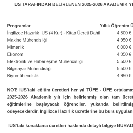
IUS TARAFINDAN BELİRLENEN 2025-2026 AKADEMİK YI
Programlar
Yıllık Öğrenim Ü
İngilizce Hazırlık IUS (4 Kur) - Kitap Ücreti Dahil
4.500 €
Makine Mühendisliği
4.950 €
Mimarlık
6.000 €
Ekonomi
4.950 €
Elektronik ve Haberleşme Mühendisliği
5.500 €
Bilgisayar Mühendisliği
5.500 €
Biyomühendislik
4.950 €
NOT: IUS'taki eğitim ücretleri her yıl TÜFE - ÜFE ortalamas
2025-2026 Akademik yılı için belirlenmiş olan tam ücret
eğitimlerine başlayacak öğrenciler, yukarıda belirti
ödeyeceklerdir. İngilizce Hazırlık ücretlerine bu burs uygula
IUS'taki konaklama ücretleri hakkında detaylı bilgiye
BURA