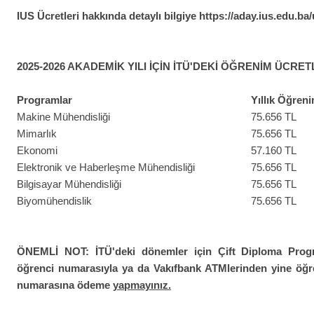
IUS Ücretleri hakkında detaylı bilgiye
https://aday.ius.edu.ba/
2025-2026 AKADEMİK YILI İÇİN İTÜ'DEKİ ÖĞRENİM ÜCRET
Programlar
Yıllık Öğreni
Makine Mühendisliği
75.656 TL
Mimarlık
75.656 TL
Ekonomi
57.160 TL
Elektronik ve Haberleşme Mühendisliği
75.656 TL
Bilgisayar Mühendisliği
75.656 TL
Biyomühendislik
75.656 TL
ÖNEMLİ NOT: İTÜ'deki dönemler için Çift Diploma Progra
öğrenci numarasıyla ya da Vakıfbank ATMlerinden yine öğr
numarasına ödeme
yapmayınız.