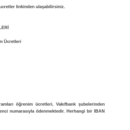
ucretler
linkinden ulaşabilirsiniz.
LERİ
m Ücretleri
mları öğrenim ücretleri, Vakıfbank şubelerinden
enci numarasıyla ödenmektedir. Herhangi bir IBAN