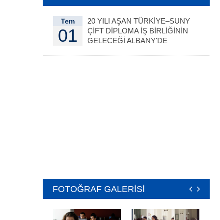
20 YILI AŞAN TÜRKİYE–SUNY
Tem
01
ÇİFT DİPLOMA İŞ BİRLİĞİNİN
GELECEĞİ ALBANY'DE
DEĞERLENDİRİLDİ
FOTOĞRAF GALERİSİ