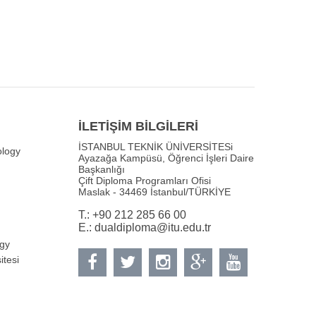
İLETİŞİM BİLGİLERİ
İSTANBUL TEKNİK ÜNİVERSİTESi
ology
Ayazağa Kampüsü, Öğrenci İşleri Daire
Başkanlığı
Çift Diploma Programları Ofisi
Maslak - 34469 İstanbul/TÜRKİYE
T.: +90 212 285 66 00
E.:
dualdiploma@itu.edu.tr
ogy
itesi