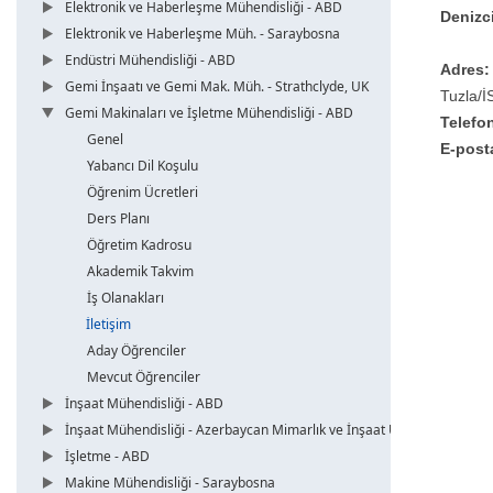
Elektronik ve Haberleşme Mühendisliği - ABD
Denizci
Elektronik ve Haberleşme Müh. - Saraybosna
Endüstri Mühendisliği - ABD
Adres
Gemi İnşaatı ve Gemi Mak. Müh. - Strathclyde, UK
Tuzla/
Gemi Makinaları ve İşletme Mühendisliği - ABD
Telefo
Genel
E-post
Yabancı Dil Koşulu
Öğrenim Ücretleri
Ders Planı
Öğretim Kadrosu
Akademik Takvim
İş Olanakları
İletişim
Aday Öğrenciler
Mevcut Öğrenciler
İnşaat Mühendisliği - ABD
İnşaat Mühendisliği - Azerbaycan Mimarlık ve İnşaat Üni.
İşletme - ABD
Makine Mühendisliği - Saraybosna