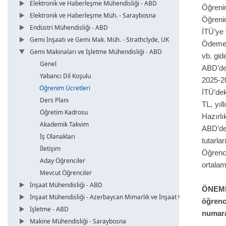
Elektronik ve Haberleşme Mühendisliği - ABD
Öğrenim
Elektronik ve Haberleşme Müh. - Saraybosna
Öğrenim
Endüstri Mühendisliği - ABD
İTÜ’ye 
Gemi İnşaatı ve Gemi Mak. Müh. - Strathclyde, UK
Ödemele
Gemi Makinaları ve İşletme Mühendisliği - ABD
vb. gid
Genel
ABD’dek
Yabancı Dil Koşulu
2025-20
Öğrenim Ücretleri
İTÜ’de
Ders Planı
TL, yıl
Öğretim Kadrosu
Hazırlı
Akademik Takvim
ABD’d
İş Olanakları
tutarlar
İletişim
Öğrenc
Aday Öğrenciler
ortalam
Mevcut Öğrenciler
İnşaat Mühendisliği - ABD
ÖNEMLİ
İnşaat Mühendisliği - Azerbaycan Mimarlık ve İnşaat Üni.
öğrenc
İşletme - ABD
numara
Makine Mühendisliği - Saraybosna