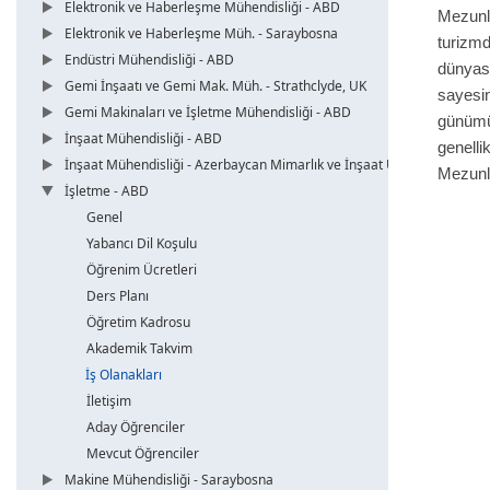
Elektronik ve Haberleşme Mühendisliği - ABD
Mezunl
Elektronik ve Haberleşme Müh. - Saraybosna
turizm
Endüstri Mühendisliği - ABD
dünyas
Gemi İnşaatı ve Gemi Mak. Müh. - Strathclyde, UK
sayesin
Gemi Makinaları ve İşletme Mühendisliği - ABD
günümü
İnşaat Mühendisliği - ABD
genelli
İnşaat Mühendisliği - Azerbaycan Mimarlık ve İnşaat Üni.
Mezunla
İşletme - ABD
Genel
Yabancı Dil Koşulu
Öğrenim Ücretleri
Ders Planı
Öğretim Kadrosu
Akademik Takvim
İş Olanakları
İletişim
Aday Öğrenciler
Mevcut Öğrenciler
Makine Mühendisliği - Saraybosna