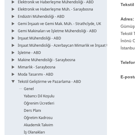
Elektronik ve Haberleşme Mühendisliği - ABD
Tekstil
Elektronik ve Haberleşme Müh. - Saraybosna
Endüstri Mühendisliği - ABD
Adres
Gemi İnşaatı ve Gemi Mak. Müh. - Strathclyde, UK
Gümüş
Gemi Makinaları ve İşletme Mühendisliği - ABD
Tekstil 
İnşaat Mühendisliği - ABD
İnönü C
İnşaat Mühendisliği - Azerbaycan Mimarlık ve İnşaat Üni.
İstanbu
İşletme - ABD
Makine Mühendisliği - Saraybosna
Telefo
Mimarlık - Saraybosna
Moda Tasarımı - ABD
E-post
Tekstil Geliştirme ve Pazarlama - ABD
Genel
Yabancı Dil Koşulu
Öğrenim Ücretleri
Ders Planı
Öğretim Kadrosu
Akademik Takvim
İş Olanakları