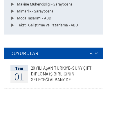
Makine Mühendisliği - Saraybosna
Mimarlık - Saraybosna
Moda Tasarımı - ABD
Tekstil Geliştirme ve Pazarlama - ABD
DUYURULAR
20 YILI AŞAN TÜRKİYE–SUNY ÇİFT
Tem
01
DİPLOMA İŞ BİRLİĞİNİN
GELECEĞİ ALBANY'DE
DEĞERLENDİRİLDİ