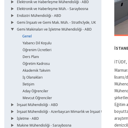
Elektronik ve Haberleşme Mühendisliği - ABD
Elektronik ve Haberleşme Müh. - Saraybosna
Endüstri Mühendisliği - ABD
Gemi İnşaatı ve Gemi Mak. Müh. - Strathclyde, UK
Gemi Makinaları ve İşletme Mühendisliği - ABD
Genel
Yabancı Dil Koşulu
İSTANB
Öğrenim Ücretleri
Ders Planı
İTÜDF, 
Öğretim Kadrosu
Marmar
Akademik Takvim
lisans/
İş Olanakları
Mühendi
İletişim
Mühendi
Aday Öğrenciler
şirketle
Mevcut Öğrenciler
Eğitim a
İnşaat Mühendisliği - ABD
boyutta
İnşaat Mühendisliği - Azerbaycan Mimarlık ve İnşaat Üni.
araştır
İşletme - ABD
denizci
Makine Mühendisliği - Saraybosna