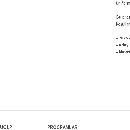
üniforma
Bu prog
koşullar
-
2025 
-
Aday 
-
Mevcu
UOLP
PROGRAMLAR