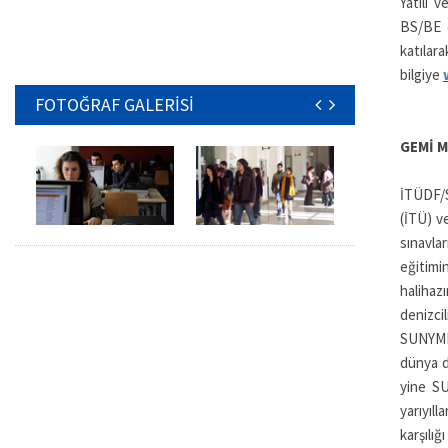
Yatılı 
BS/BE d
katıl
bilgiye
FOTOĞRAF GALERİSİ
GEMİ M
İTÜDF/S
(İTÜ) v
sınavlar
eğitimin
halihaz
denizci
SUNYMF't
dünya de
yine SU
yarıyıl
karşılı