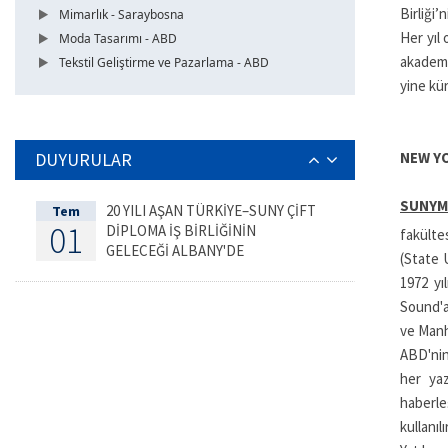
Birliği
Mimarlık - Saraybosna
Her yıl
Moda Tasarımı - ABD
akademi
Tekstil Geliştirme ve Pazarlama - ABD
yine kür
DUYURULAR
NEW YO
SUNYM
20 YILI AŞAN TÜRKİYE–SUNY ÇİFT
Tem
01
DİPLOMA İŞ BİRLİĞİNİN
fakültes
GELECEĞİ ALBANY'DE
(State 
DEĞERLENDİRİLDİ
1972 yı
Sound'a
ve Manh
ABD'nin
her yaz
haberle
kullanılı