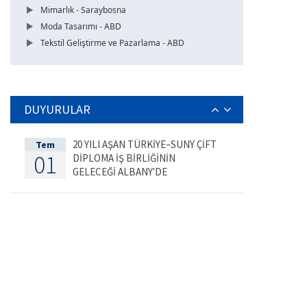
Mimarlık - Saraybosna
Moda Tasarımı - ABD
Tekstil Geliştirme ve Pazarlama - ABD
DUYURULAR
20 YILI AŞAN TÜRKİYE–SUNY ÇİFT
Tem
01
DİPLOMA İŞ BİRLİĞİNİN
GELECEĞİ ALBANY'DE
DEĞERLENDİRİLDİ