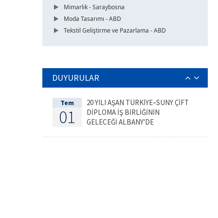
Mimarlık - Saraybosna
Moda Tasarımı - ABD
Tekstil Geliştirme ve Pazarlama - ABD
DUYURULAR
20 YILI AŞAN TÜRKİYE–SUNY ÇİFT
Tem
01
DİPLOMA İŞ BİRLİĞİNİN
GELECEĞİ ALBANY'DE
DEĞERLENDİRİLDİ