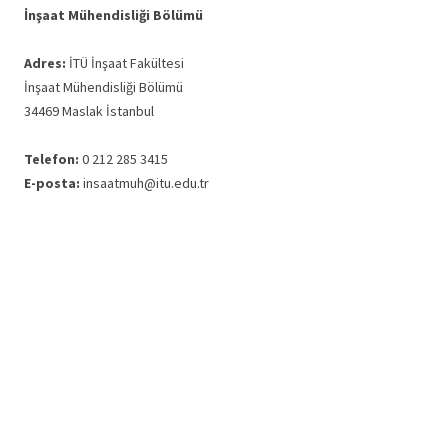
İnşaat Mühendisliği Bölümü
Adres:
İTÜ İnşaat Fakültesi
İnşaat Mühendisliği Bölümü
34469 Maslak İstanbul
Telefon:
0 212 285 3415
E-posta:
insaatmuh@itu.edu.tr