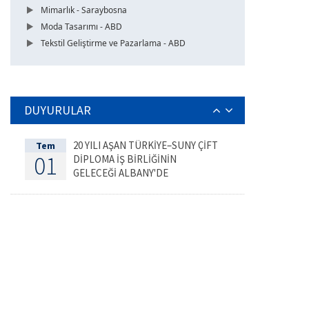
Mimarlık - Saraybosna
Moda Tasarımı - ABD
Tekstil Geliştirme ve Pazarlama - ABD
DUYURULAR
20 YILI AŞAN TÜRKİYE–SUNY ÇİFT
Tem
01
DİPLOMA İŞ BİRLİĞİNİN
GELECEĞİ ALBANY'DE
DEĞERLENDİRİLDİ