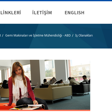
LİNKLERİ
İLETİŞİM
ENGLISH
/
/
R
Gemi Makinaları ve İşletme Mühendisliği - ABD
İş Olanakları