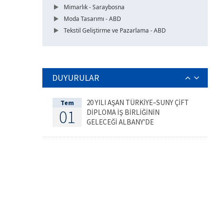
Mimarlık - Saraybosna
Moda Tasarımı - ABD
Tekstil Geliştirme ve Pazarlama - ABD
DUYURULAR
20 YILI AŞAN TÜRKİYE–SUNY ÇİFT
Tem
01
DİPLOMA İŞ BİRLİĞİNİN
GELECEĞİ ALBANY'DE
DEĞERLENDİRİLDİ