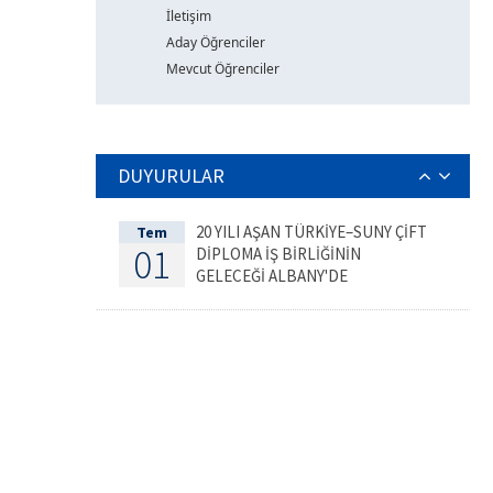
İletişim
Aday Öğrenciler
Mevcut Öğrenciler
DUYURULAR
20 YILI AŞAN TÜRKİYE–SUNY ÇİFT
Tem
01
DİPLOMA İŞ BİRLİĞİNİN
GELECEĞİ ALBANY'DE
DEĞERLENDİRİLDİ