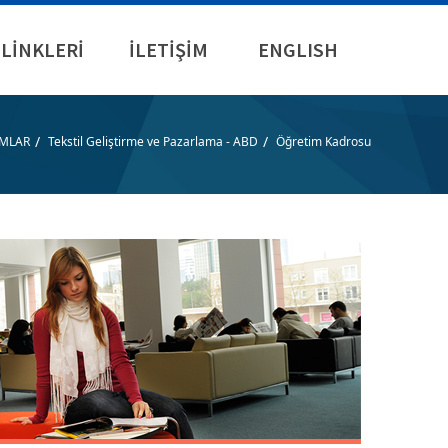
LİNKLERİ
İLETİŞİM
ENGLISH
/
/
MLAR
Tekstil Geliştirme ve Pazarlama - ABD
Öğretim Kadrosu