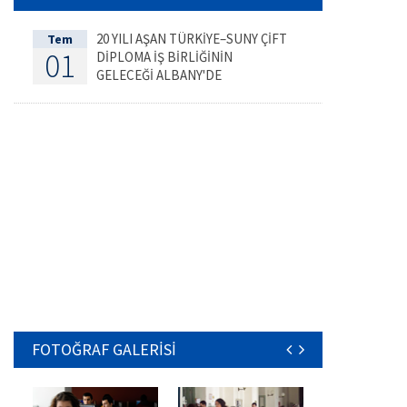
20 YILI AŞAN TÜRKİYE–SUNY ÇİFT
Tem
01
DİPLOMA İŞ BİRLİĞİNİN
GELECEĞİ ALBANY'DE
DEĞERLENDİRİLDİ
FOTOĞRAF GALERİSİ