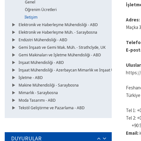
Genel
İşletm
Öğrenim Ücretleri
İletişim
Adres:
Elektronik ve Haberleşme Mühendisliği - ABD
Maçka 3
Elektronik ve Haberleşme Müh. - Saraybosna
Endüstri Mühendisliği - ABD
Telefo
Gemi İnşaatı ve Gemi Mak. Müh. - Strathclyde, UK
E-post
Gemi Makinaları ve İşletme Mühendisliği - ABD
İnşaat Mühendisliği - ABD
Uluslar
İnşaat Mühendisliği - Azerbaycan Mimarlık ve İnşaat Üni.
https:/
İşletme - ABD
Makine Mühendisliği - Saraybosna
Feshane
Mimarlık - Saraybosna
Türkiye
Moda Tasarımı - ABD
Tekstil Geliştirme ve Pazarlama - ABD
Tel 1: +
Tel 2: +
+90 53
Email:
DUYURULAR