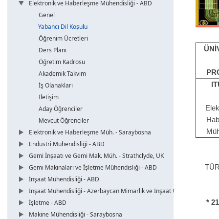
Elektronik ve Haberleşme Mühendisliği - ABD
Genel
Yabancı Dil Koşulu
Öğrenim Ücretleri
ÜNİ
Ders Planı
Öğretim Kadrosu
PR
Akademik Takvim
IT
İş Olanakları
İletişim
Elek
Aday Öğrenciler
Hab
Mevcut Öğrenciler
Müh
Elektronik ve Haberleşme Müh. - Saraybosna
Endüstri Mühendisliği - ABD
Gemi İnşaatı ve Gemi Mak. Müh. - Strathclyde, UK
TÜR
Gemi Makinaları ve İşletme Mühendisliği - ABD
İnşaat Mühendisliği - ABD
İnşaat Mühendisliği - Azerbaycan Mimarlık ve İnşaat Üni.
* 2
İşletme - ABD
Makine Mühendisliği - Saraybosna